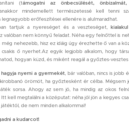
nítani (t
ámogatni az önbecsülését, önbizalmát, 
nakkor mindemellett természetessé kell tenni sz
 legnagyobb erőfeszítései ellenére is alulmaradhat.
an tartjuk a nyereséget és a veszteséget,
kialak
Ez valóban nem könnyű feladat. Néha egy felnőttel is n
n még nehezebb, hisz ez idáig úgy érezhette ő van a k
 csakis ő nyerhet.Az egyik legjobb alkalom, hogy társ
thatod, hogyan küzd, és miként reagál a győztes-vesztes
,
hagyja nyerni a gyermekét
, bár valóban, nincs is jobb é
kirobbanó örömöt, ha győztesként ér célba. Mégsem jó,
 játék sorsa. Ahogy az sem jó, ha mindig az okos feln
Itt kell megtalálni a középutat: néha jól jön a kegyes 
 játéktól, de nem minden alkalommal!
adni a kudarcot!