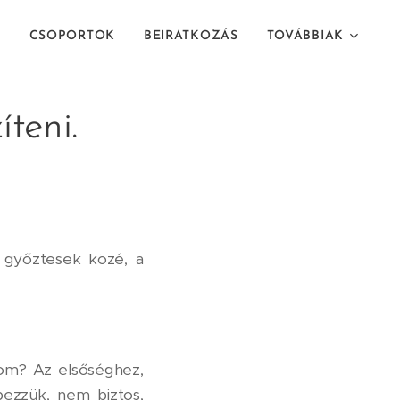
T
CSOPORTOK
BEIRATKOZÁS
TOVÁBBIAK
teni.
győztesek közé, a
om? Az elsőséghez,
pezzük, nem biztos,