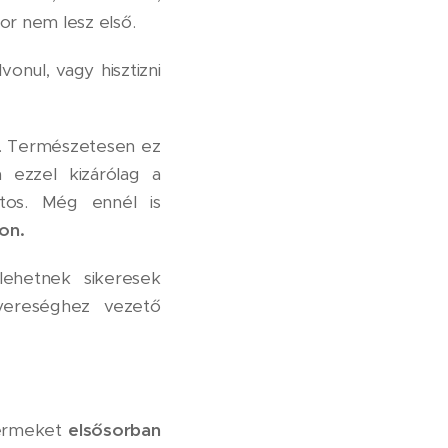
or nem lesz első.
vonul, vagy hisztizni
e. Természetesen ez
ezzel kizárólag a
tos. Még ennél is
jon.
ehetnek sikeresek
yereséghez vezető
ermeket
elsősorban