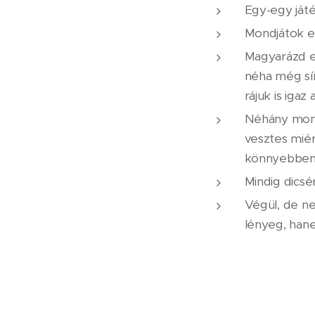
Egy-egy játé
Mondjátok el
Magyarázd el
néha még sír
rájuk is iga
Néhány monda
vesztes miér
könnyebben f
Mindig dicsé
Végül, de n
lényeg, hane