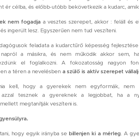
t ér célba, és előbb-utóbb bekövetkezik a kudarc, amik
ek nem fogadja
a vesztes szerepet, akkor : feláll és el
és ingerült lesz. Egyszerűen nem tud veszíteni.
agógusok feladata a kudarctűrő képesség fejlesztés
apról a másikra, és nem működik akkor sem, ha 
ezdünk el foglalkozni. A fokozatosság nagyon fon
en a téren a nevelésben
a szülő is aktív szerepet vállal
nia kell, hogy a gyerekek nem egyformák, nem l
 azzal tesznek a gyereknek a legjobbat, ha a n
ellett megtanítják veszíteni is.
gyensúlyra.
tani, hogy egyik irányba se
billenjen ki a mérleg
. A gy