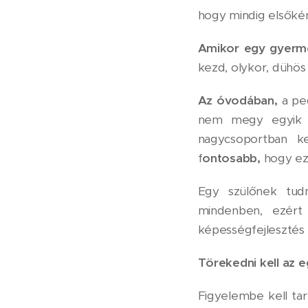
hogy mindig elsőkén
Amikor egy gyerm
kezd, olykor, dühös 
Az óvodában,
a ped
nem megy egyik n
nagycsoportban k
f
ontosabb,
hogy ez
Egy szülőnek tud
mindenben, ezért
képességfejlesztés m
Törekedni kell az e
Figyelembe kell tar