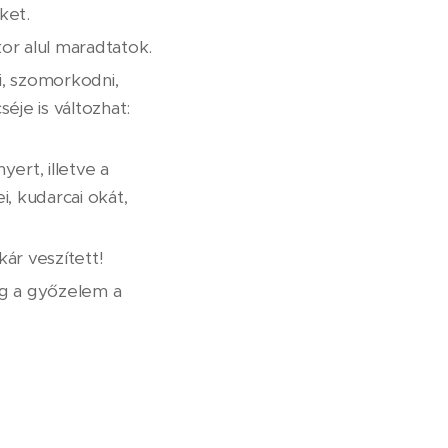
ket.
or alul maradtatok.
i, szomorkodni,
éje is változhat:
ert, illetve a
i, kudarcai okát,
kár veszített!
ig a győzelem a