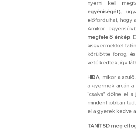
nyerni kell megta
egyéniségét),
ugya
előfordulhat, hogy a
Amikor egyensúlyb
megfelelő énkép
. 
kisgyermekkel talá
körülötte forog, és
vetélkedtek, így lá
HIBA
, mikor a szülő
a gyermek arcán a 
"csalva" dőlne el a
mindent jobban tud. 
el a gyerek kedve a
TANÍTSD meg elfog