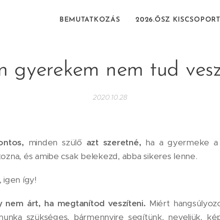
BEMUTATKOZÁS
2026.ŐSZ KISCSOPOR
n gyerekem nem tud veszí
2020.10.28
ontos,
minden szülő
azt szeretné,
ha a gyermeke a 
tozna, és amibe csak belekezd, abba sikeres lenne.
igen így!
nem árt, ha megtanítod veszíteni.
Miért hangsúlyoz
munka szükséges, bármennyire segítünk, neveljük, ké