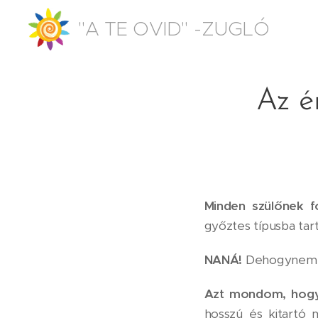
"A TE OVID" -ZUGLÓ
Az é
Minden szülőnek f
győztes típusba tar
NANÁ!
Dehogynem, 
Azt mondom, hogy 
hosszú és kitartó 