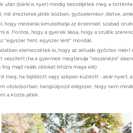
k után (bárki is nyer) mindig beszéljétek meg a történte
, mit éreztetek játék közben, győzelemkor, illetve, amik
, hogy mindenki kimutathatja az érzelmeit: szabad örüln
ni is. Fontos, hogy a gyerek lássa, hogy a szülők szerencs
z az "egyszer fent, egyszer lent" mondás.
tban elemezzétek ki, hogy az aktuális győztes miért ny
t veszített (ha a gyermek megtanulja "visszanézni" sikere
og majd reális célokat kitűzni maga elé)
rd meg, ha fejlődött vagy szépen küzdött - akár nyert, a
em utolsósorban: hangsúlyozd elégszer, hogy nem mind
m a közös játék.