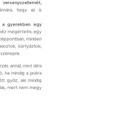
versenyszellemét,
ámára, hogy az is
ul a gyerekben egy
ehéz megértetni, egy
özéppontban, minden
asoztok, kártyáztok,
 szerepre.
rzés annál, mint látni
 ha mindig a javára
őtt győz, aki mindig
csalás, mert nem megy