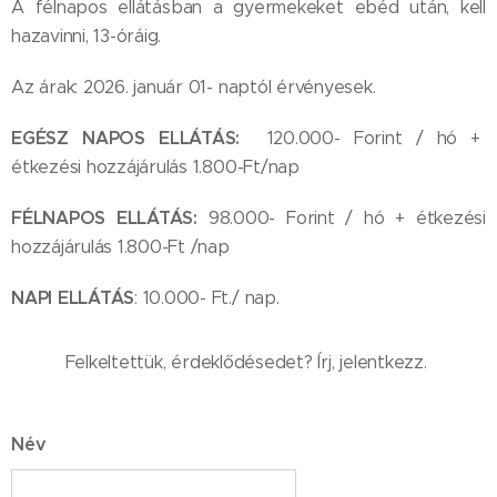
A félnapos ellátásban a gyermekeket ebéd után, kell
hazavinni, 13-óráig.
Az árak: 2026. január 01- naptól érvényesek.
EGÉSZ NAPOS ELLÁTÁS:
120.000- Forint / hó +
étkezési hozzájárulás 1.800-Ft/nap
FÉLNAPOS ELLÁTÁS:
98.000- Forint / hó + étkezési
hozzájárulás 1.800-Ft /nap
NAPI ELLÁTÁS
: 10.000- Ft./ nap.
Felkeltettük, érdeklődésedet? Írj, jelentkezz.
Név