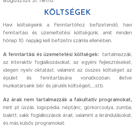
augusztus 31. hétfő
KÖLTSÉGEK
Havi költségeink a Fenntartóhoz befizetendő, havi
fenntartási és üzemeltetési költségünk, amit minden
hónap 10. napjáig kell befizetni számla ellenében.
A fenntartási és üzemetetési költségek:
tartalmazzák,
az interaktív foglalkozásokat, az egyéni fejlesztéseket,
idegen nyelv oktatást, valamint az összes költséget az
épület és fenntartására vonatkozóan, illetve
munkatársaink bér és járulék költségeit,.....stb.
Az árak nem tartalmazzák a fakultatív programokat,
mint pl: úszás, logopédia, néptánc, görkorcsolya, zumba,
balett, sakk foglalkozások árait, valamint a kirándulásokat,
és más külsős programokat.