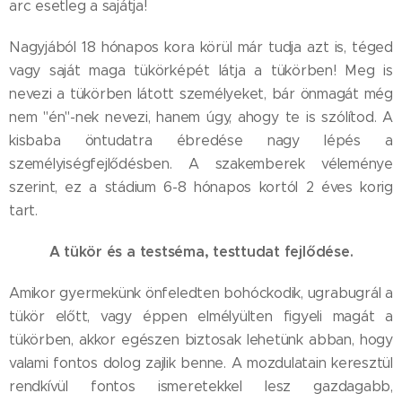
arc esetleg a sajátja!
Nagyjából 18 hónapos kora körül már tudja azt is, téged
vagy saját maga tükörképét látja a tükörben! Meg is
nevezi a tükörben látott személyeket, bár önmagát még
nem "én"-nek nevezi, hanem úgy, ahogy te is szólítod. A
kisbaba öntudatra ébredése nagy lépés a
személyiségfejlődésben. A szakemberek véleménye
szerint, ez a stádium 6-8 hónapos kortól 2 éves korig
tart.
A tükör és a testséma, testtudat fejlődése.
Amikor gyermekünk önfeledten bohóckodik, ugrabugrál a
tükör előtt, vagy éppen elmélyülten figyeli magát a
tükörben, akkor egészen biztosak lehetünk abban, hogy
valami fontos dolog zajlik benne. A mozdulatain keresztül
rendkívül fontos ismeretekkel lesz gazdagabb,