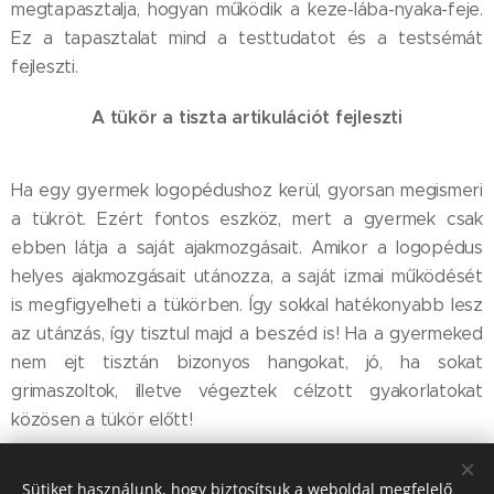
megtapasztalja, hogyan működik a keze-lába-nyaka-feje.
Ez a tapasztalat mind a testtudatot és a testsémát
fejleszti.
A tükör a tiszta artikulációt fejleszti
Ha egy gyermek logopédushoz kerül, gyorsan megismeri
a tükröt. Ezért fontos eszköz, mert a gyermek csak
ebben látja a saját ajakmozgásait. Amikor a logopédus
helyes ajakmozgásait utánozza, a saját izmai működését
is megfigyelheti a tükörben. Így sokkal hatékonyabb lesz
az utánzás, így tisztul majd a beszéd is! Ha a gyermeked
nem ejt tisztán bizonyos hangokat, jó, ha sokat
grimaszoltok, illetve végeztek célzott gyakorlatokat
közösen a tükör előtt!
Sütiket használunk, hogy biztosítsuk a weboldal megfelelő