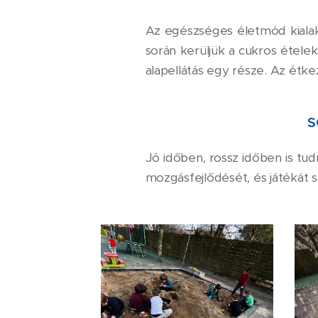
Az egészséges életmód kialakí
során kerüljük a cukros ételeke
alapellátás egy része. Az étkez
S
Jó időben, rossz időben is t
mozgásfejlődését, és játékát 