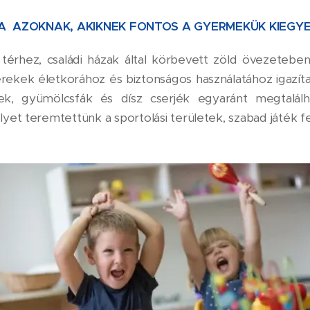
 AZOKNAK, AKIKNEK FONTOS A GYERMEKÜK KIEG
érhez, családi házak által körbevett zöld övezeteben
rekek életkorához és biztonságos használatához igazít
tek, gyümölcsfák és dísz cserjék egyaránt megtalá
et teremtettünk a sportolási területek, szabad játék felü