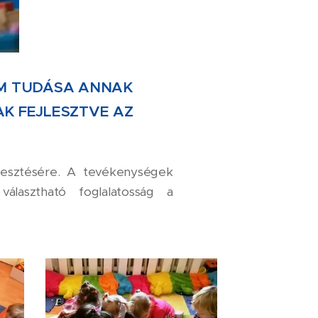
M TUDÁSA
ANNAK
K FEJLESZTVE AZ
lesztésére. A tevékenységek
álasztható foglalatosság a