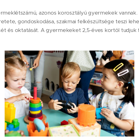
gyermeklétszámú, azonos korosztályú gyermekek vannak
tete, gondoskodása, szakmai felkészültsége teszi leh
ét és oktatását. A gyermekeket 2,5-éves kortól tudjuk 