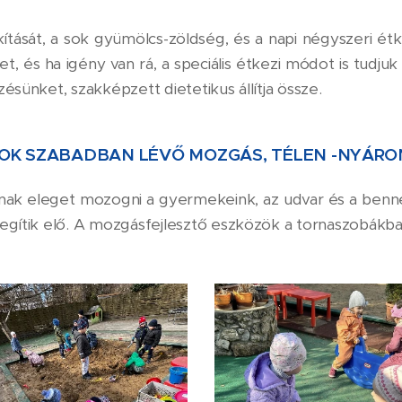
tását, a sok gyümölcs-zöldség, és a napi négyszeri étke
t, és ha igény van rá, a speciális étkezi módot is tudjuk b
ésünket, szakképzett dietetikus állítja össze.
OK SZABADBAN LÉVŐ MOZGÁS, TÉLEN -NYÁRO
udnak eleget mozogni a gyermekeink, az udvar és a benn
segítik elő. A mozgásfejlesztő eszközök a tornaszobákb