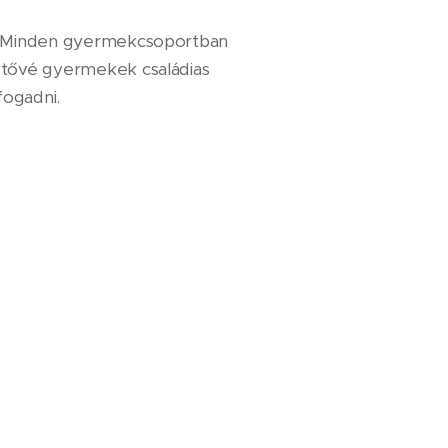
. Minden gyermekcsoportban
etővé gyermekek családias
fogadni.