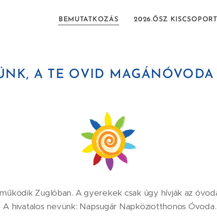
BEMUTATKOZÁS
2026.ŐSZ KISCSOPOR
NK, A TE OVID MAGÁNÓVODA
e működik Zuglóban. A gyerekek csak úgy hívják 
A hivatalos nevünk: Napsugár Napköziotthonos Óvoda