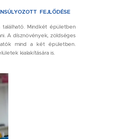
YENSÚLYOZOTT FEJLŐDÉSE
 található. Mindkét épületben
ani. A dísznövények, zöldséges
lhatók mind a két épületben.
letek kialakítására is.