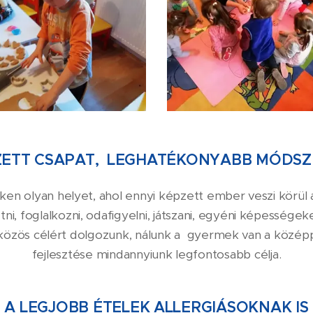
ZETT CSAPAT, LEGHATÉKONYABB MÓDSZ
n olyan helyet, ahol ennyi képzett ember veszi körü
, foglalkozni, odafigyelni, játszani, egyéni képességeke
 közös célért dolgozunk, nálunk a gyermek van a középp
fejlesztése mindannyiunk legfontosabb célja.
A LEGJOBB ÉTELEK ALLERGIÁSOKNAK IS