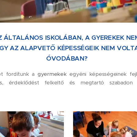
Z ÁLTALÁNOS ISKOLÁBAN,
A GYEREKEK NE
GY AZ ALAPVETŐ KÉPESSÉGEIK NEM VOLTA
ÓVODÁBAN?
t fordítunk a
gyermekek
egyéni képességeinek fej
kos, érdeklődést felkeltő és megtartó szabadon v