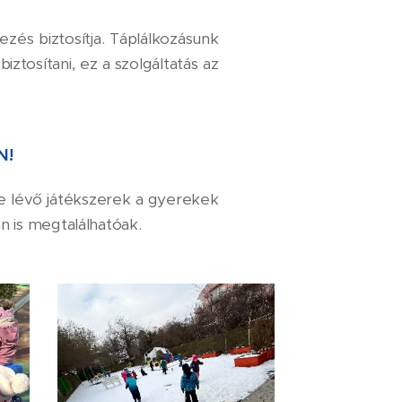
zés biztosítja. Táplálkozásunk
iztosítani, ez a szolgáltatás az
N!
e lévő játékszerek a gyerekek
an is megtalálhatóak.