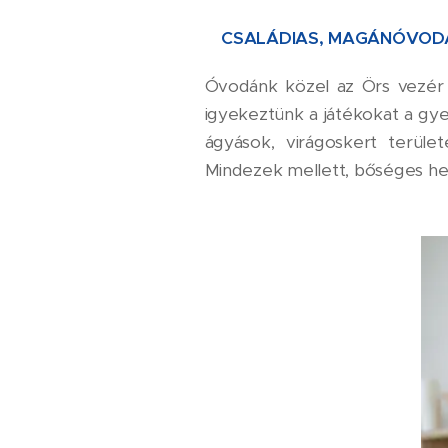
CSALÁDIAS, MAGÁNÓVODA
Óvodánk közel az Örs vezér t
igyekeztünk a játékokat a gye
ágyások, virágoskert terüle
Mindezek mellett, bőséges hely