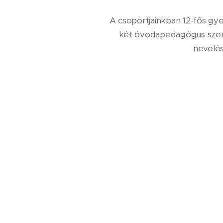
A csoportjainkban 12-fős 
két óvodapedagógus szere
nevelés