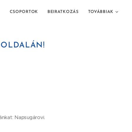
T
CSOPORTOK
BEIRATKOZÁS
TOVÁBBIAK
 OLDALÁN!
az óvodánkat: Napsugárovi.
.