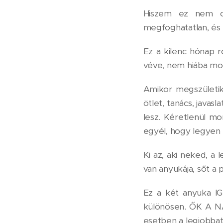
Hiszem ez nem csa
megfoghatatlan, és m
Ez a kilenc hónap r
véve, nem hiába mon
Amikor megszületik
ötlet, tanács, java
lesz. Kéretlenül mo
egyél, hogy legyen t
Ki az, aki neked, 
van anyukája, sőt a 
Ez a két anyuka I
különösen. ŐK A N
esetben a legjobbat 