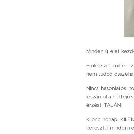
Minden új élet kezd
Emlékszel, mit érez
nem tudod összehaso
Nincs hasonlatos ho
leszámol a hétfejű 
érzést. TALÁN!
Kilenc hónap. KILE
keresztül minden re