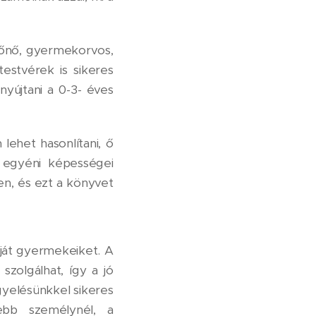
dőnő, gyermekorvos,
testvérek is sikeres
yújtani a 0-3- éves
ehet hasonlítani, ő
 egyéni képességei
en, és ezt a könyvet
ját gyermekeiket. A
zolgálhat, így a jó
gyelésünkkel sikeres
ebb személynél, a