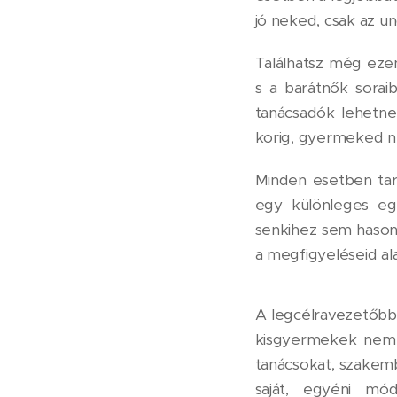
jó neked, csak az un
Találhatsz még eze
s a barátnők soraib
tanácsadók lehetne
korig, gyermeked n
Minden esetben tar
egy különleges eg
senkihez sem hasonl
a megfigyeléseid al
A legcélravezetőbb
kisgyermekek nem t
tanácsokat, szakemb
saját, egyéni mó