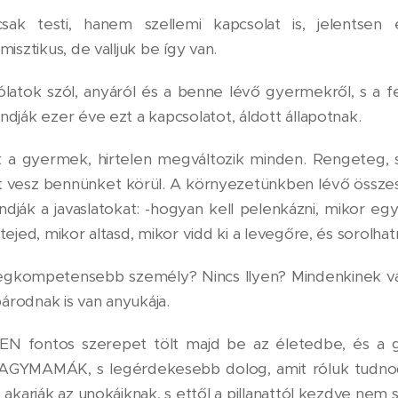
k testi, hanem szellemi kapcsolat is, jelentsen 
isztikus, de valljuk be így van.
ólatok szól, anyáról és a benne lévő gyermekről, s a 
dják ezer éve ezt a kapcsolatot, áldott állapotnak.
 a gyermek, hirtelen megváltozik minden. Rengeteg, 
slat vesz bennünket körül. A környezetünkben lévő össz
ndják a javaslatokat: -hogyan kell pelenkázni, mikor eg
ejed, mikor altasd, mikor vidd ki a levegőre, és sorolha
a legkompetensebb személy? Nincs Ilyen? Mindenkinek va
párodnak is van anyukája.
GEN fontos szerepet tölt majd be az életedbe, és a
AGYMAMÁK, s legérdekesebb dolog, amit róluk tudnod
akarják az unokáiknak, s ettől a pillanattól kezdve nem 