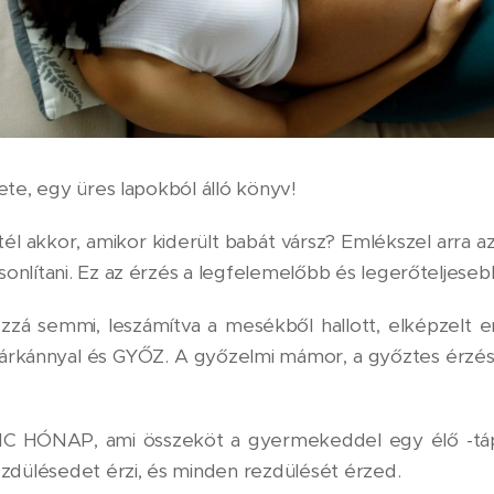
ete, egy üres lapokból álló könyv!
tél akkor, amikor kiderült babát vársz? Emlékszel arra 
nlítani. Ez az érzés a legfelemelőbb és legerőteljeseb
zzá semmi, leszámítva a mesékből hallott, elképzelt erő
sárkánnyal és GYŐZ. A győzelmi mámor, a győztes érzés, t
NC HÓNAP, ami összeköt a gyermekeddel egy élő -táplá
zdülésedet érzi, és minden rezdülését érzed.