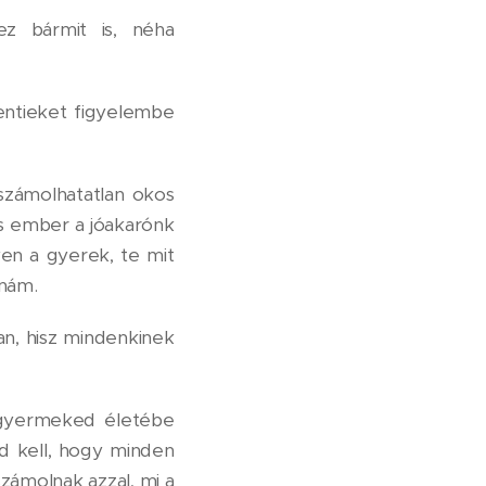
ez bármit is, néha
fentieket figyelembe
számolhatatlan okos
es ember a jóakarónk
yen a gyerek, te mit
tnám.
n, hisz mindenkinek
 gyermeked életébe
 kell, hogy minden
számolnak azzal, mi a