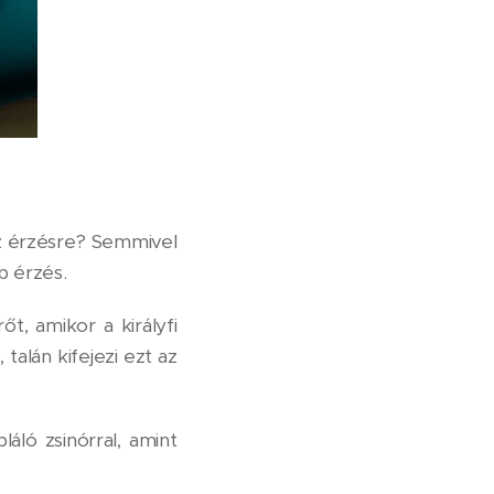
az érzésre? Semmivel
b érzés.
t, amikor a királyfi
alán kifejezi ezt az
ló zsinórral, amint