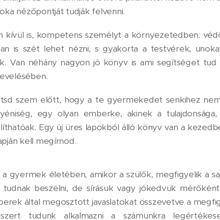
oka nézőpontját tudják felvenni.
n kívül is, kompetens személyt a környezetedben: vé
an is szét lehet nézni, s gyakorta a testvérek, unoka
k. Van néhány nagyon jó könyv is ami segítséget tud n
evelésében.
tsd szem előtt, hogy a te gyermekedet senkihez nem l
yéniség, egy olyan emberke, akinek a tulajdonsága,
íthatóak. Egy új üres lapokból álló könyv van a kezedb
apján kell megírnod.
 a gyermek életében, amikor a szülők, megfigyelik a sa
udnak beszélni, de sírásuk vagy jókedvük mérőként s
erek által megosztott javaslatokat összevetve a megfi
dszert tudunk alkalmazni a számunkra legértékes