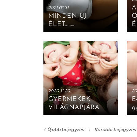
A
2021.01.31
MINDEN ÚJ
Ö
ÉLET........
É
2020.11.20
20
GYERMEKEK
E
VILÁGNAPJÁRA
g
Újabb bejegyzés
Korábbi bejegyzés