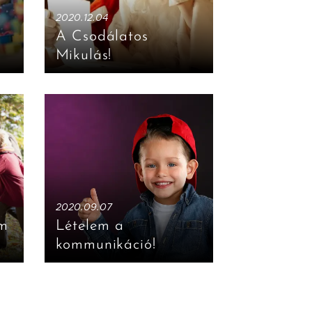
y
2020.12.04
A Csodálatos
Mikulás!
2020.09.07
em
Lételem a
kommunikáció!