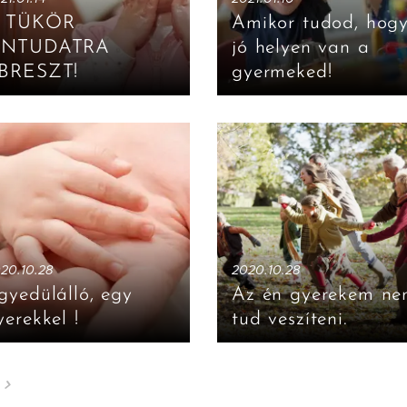
 TÜKÖR
Amikor tudod, hog
NTUDATRA
jó helyen van a
BRESZT!
gyermeked!
20.10.28
2020.10.28
gyedülálló, egy
Az én gyerekem n
yerekkel !
tud veszíteni.